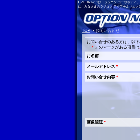
OPTION No.1は、ラジコン カーや
に、みなさまのラジコン ライフをよりエン
TOP
> お問い合わせ
お問い合せのある方は、以下
「
＊
」のマークがある項目は
お名前
メールアドレス
＊
お問い合せ内容
＊
画像認証
＊