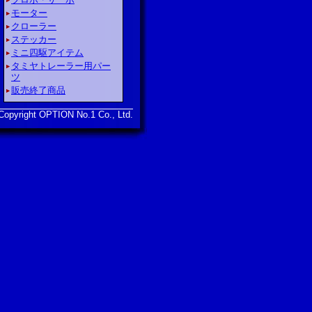
モーター
クローラー
ステッカー
ミニ四駆アイテム
タミヤトレーラー用パー
ツ
販売終了商品
opyright OPTION No.1 Co., Ltd.