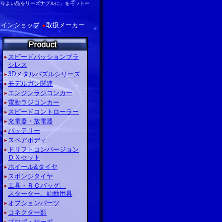
「よりよい品をリーズナブルに」をモットー
ラインショップ
取扱メーカー
スピードパッションブラ
シレス
3Dメタルパズルシリーズ
モデルガン関連
エンジンラジコンカー
電動ラジコンカー
スピードコントローラー
充電器・放電器
バッテリー
スペアボディ
ドリフトコンバージョン
ＤＸセット
ホイール&タイヤ
スポンジタイヤ
工具・ＲＣバッグ、
スターター、始動用具
オプションパーツ
コネクター類
プロポ・サーボ