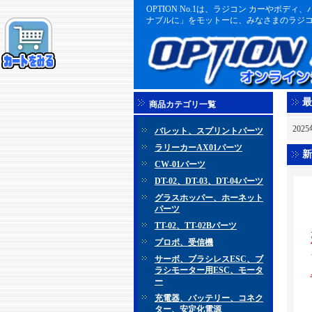
OPTION No.1は、ラジコン カーや
ナブルに」をモットーに、みなさまのラジコ
最
商品カテゴリ一覧
202
バレット、スプリントパーツ
ラリーカーAX01パーツ
新
CW-01パーツ
DT-02、DT-03、DT-04パーツ
グラスホッパー、ホーネット
パーツ
TT-02、TT-02Bパーツ
プロポ、受信機
サーボ、ブラシレスESC、ブ
ラシモーター用ESC、モータ
ー
充電器、バッテリー、コネク
ター、安定化電源