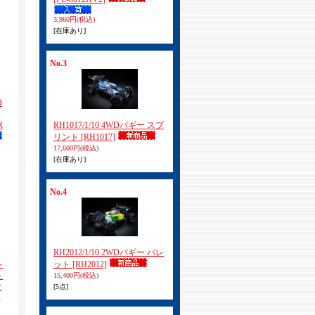
3,960円
(税込)
[在庫あり]
No.3
D
R
RH1017/1/10 4WDバギー スプ
リント
[RH1017]
17,600円
(税込)
[在庫あり]
No.4
RH2012/1/10 2WDバギー バレ
シ
ット
[RH2012]
ト
15,400円
(税込)
タ
[5点]
-