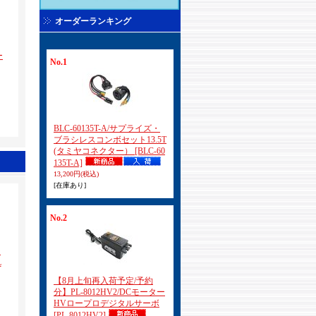
オーダーランキング
ー
No.1
BLC-60135T-A/サプライズ・
ブラシレスコンボセット13.5T
(タミヤコネクター）
[BLC-60
135T-A]
13,200円
(税込)
[在庫あり]
No.2
シ
L
【8月上旬再入荷予定/予約
分】PL-8012HV2/DCモーター
HVロープロデジタルサーボ
[PL-8012HV2]