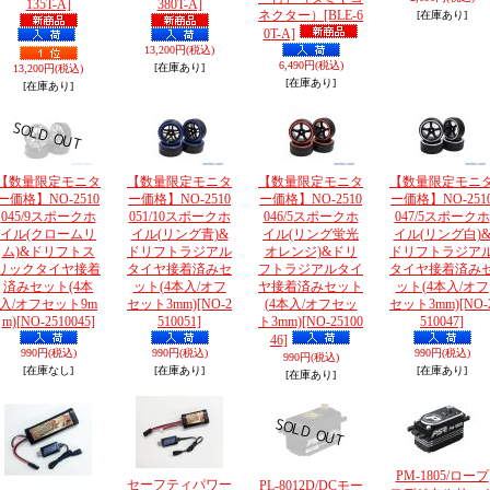
135T-A]
380T-A]
ネクター）
[BLE-6
[在庫あり]
0T-A]
13,200円
(税込)
6,490円
(税込)
[在庫あり]
13,200円
(税込)
[在庫あり]
[在庫あり]
【数量限定モニタ
【数量限定モニタ
【数量限定モニタ
【数量限定モニ
ー価格】NO-2510
ー価格】NO-2510
ー価格】NO-2510
ー価格】NO-251
045/9スポークホ
051/10スポークホ
046/5スポークホ
047/5スポークホ
イル(クロームリ
イル(リング青)&
イル(リング蛍光
イル(リング白)
ム)&ドリフトス
ドリフトラジアル
オレンジ)&ドリ
ドリフトラジア
リックタイヤ接着
タイヤ接着済みセ
フトラジアルタイ
タイヤ接着済み
済みセット(4本
ット(4本入/オフ
ヤ接着済みセット
ット(4本入/オフ
入/オフセット9m
セット3mm)
[NO-2
(4本入/オフセッ
セット3mm)
[NO-
m)
[NO-2510045]
510051]
ト3mm)
[NO-25100
510047]
46]
990円
(税込)
990円
(税込)
990円
(税込)
990円
(税込)
[在庫なし]
[在庫あり]
[在庫あり]
[在庫あり]
PM-1805/ロープ
セーフティパワー
PL-8012D/DCモー