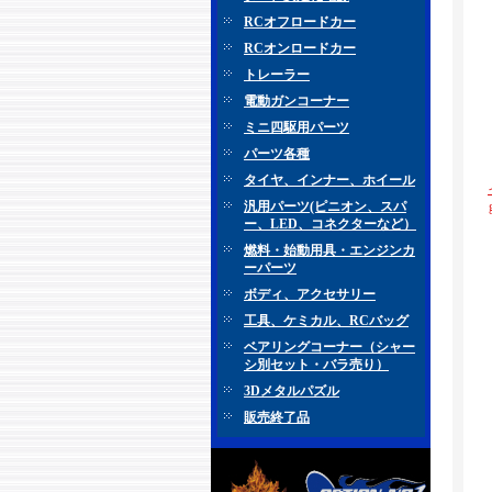
RCオフロードカー
RCオンロードカー
トレーラー
電動ガンコーナー
ミニ四駆用パーツ
パーツ各種
タイヤ、インナー、ホイール
汎用パーツ(ピニオン、スパ
ー、LED、コネクターなど）
燃料・始動用具・エンジンカ
ーパーツ
ボディ、アクセサリー
工具、ケミカル、RCバッグ
ベアリングコーナー（シャー
シ別セット・バラ売り）
3Dメタルパズル
販売終了品