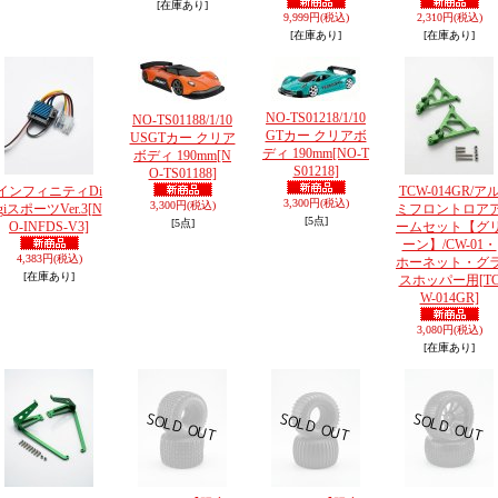
[在庫あり]
9,999円
(税込)
2,310円
(税込)
[在庫あり]
[在庫あり]
NO-TS01218/1/10
NO-TS01188/1/10
GTカー クリアボ
USGTカー クリア
ディ 190mm
[NO-T
ボディ 190mm
[N
S01218]
O-TS01188]
インフィニティDi
TCW-014GR/ア
3,300円
(税込)
3,300円
(税込)
giスポーツVer.3
[N
ミフロントロア
[5点]
[5点]
O-INFDS-V3]
ームセット【グ
ーン】/CW-01・
4,383円
(税込)
ホーネット・グ
[在庫あり]
スホッパー用
[T
W-014GR]
3,080円
(税込)
[在庫あり]