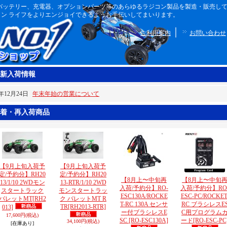
ボディ、バッテリー、充電器、オプションパーツ等のあらゆるラジコン製品を製造・販売
ン ライフをよりエンジョイできるようお手伝いしてまいります。
｜
ご利用案内
お問い合わせ
新入荷情報
5年12月24日
年末年始の営業について
着・再入荷商品
【9月上旬入荷予
【9月上旬入荷予
定/予約分】RH20
定/予約分】RH20
【8月上〜中旬再
【8月上〜中旬
13/1/10 2WDモン
13-RTR/1/10 2WD
入荷/予約分】RO-
入荷/予約分】RO
スタートラック
モンスタートラッ
ESC130A/ROCKE
ESC-PC/ROCKET
バレットMT
[RH2
ク バレットMT R
T-RC 130A センサ
RC ブラシレスE
TR
[RH2013-RTR]
013]
ー付ブラシレスE
C用プログラム
17,600円
(税込)
SC
[RO-ESC130A]
ード
[RO-ESC-PC
34,100円
(税込)
[在庫あり]