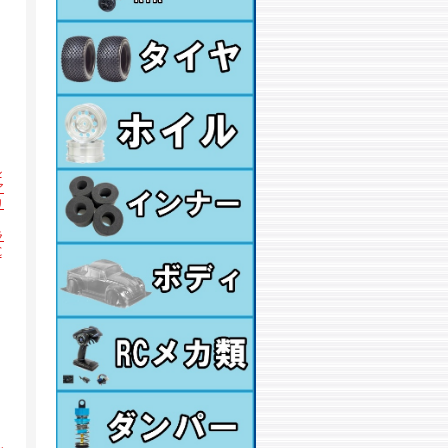
ル
ア
リ
ラ
C