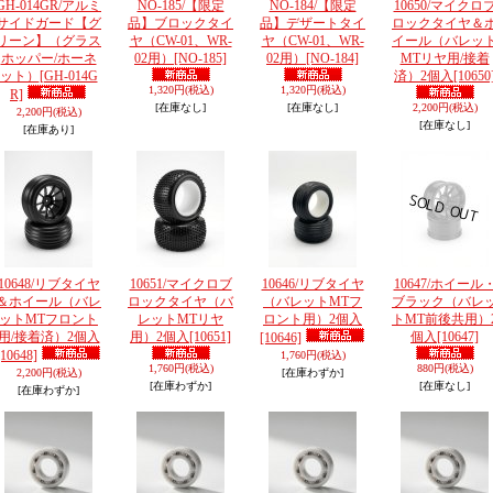
GH-014GR/アルミ
NO-185/【限定
NO-184/【限定
10650/マイクロ
サイドガード【グ
品】ブロックタイ
品】デザートタイ
ロックタイヤ＆
リーン】（グラス
ヤ（CW-01、WR-
ヤ（CW-01、WR-
イール（バレッ
ホッパー/ホーネ
02用）
[NO-185]
02用）
[NO-184]
MTリヤ用/接着
ット）
[GH-014G
済）2個入
[10650
1,320円
(税込)
1,320円
(税込)
R]
[在庫なし]
[在庫なし]
2,200円
(税込)
2,200円
(税込)
[在庫なし]
[在庫あり]
10648/リブタイヤ
10651/マイクロブ
10646/リブタイヤ
10647/ホイール
＆ホイール（バレ
ロックタイヤ（バ
（バレットMTフ
ブラック（バレ
ットMTフロント
レットMTリヤ
ロント用）2個入
トMT前後共用）
用/接着済）2個入
用）2個入
[10651]
個入
[10647]
[10646]
[10648]
1,760円
(税込)
1,760円
(税込)
880円
(税込)
2,200円
(税込)
[在庫わずか]
[在庫わずか]
[在庫なし]
[在庫わずか]