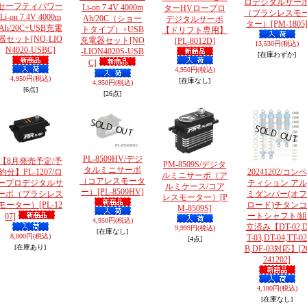
ロデジタルサー
セーフティパワー
Li-on 7.4V 4000m
ターHVロープロ
（ブラシレスモ
Li-on 7.4V 4000m
Ah/20C（ショー
デジタルサーボ
ター）
[PM-1805
Ah/20C+USB充電
トタイプ）+USB
【ドリフト専用】
器セット
[NO-LIO
充電器セット
[NO
[PL-8012D]
13,530円
(税込)
N4020-USBC]
-LION4020S-USB
[在庫わずか]
C]
4,950円
(税込)
4,950円
(税込)
[在庫なし]
4,950円
(税込)
[6点]
[26点]
PL-8509HV/デジ
【8月発売予定/予
PM-8509S/デジタ
タルミニサーボ
約分】PL-1207/ロ
20241202/コンペ
ルミニサーボ（ア
（コアレスモータ
ープロデジタルサ
ティション アル
ルミケース/コア
ー）
[PL-8509HV]
ーボ（ブラシレス
ミダンパー(オフ
レスモーター）
[P
モーター）
[PL-12
ロード)チタンコ
M-8509S]
ートシャフト/組
07]
4,950円
(税込)
立済み【DT-02,
9,999円
(税込)
[在庫なし]
8,800円
(税込)
T-03,DT-04,TT-02
[4点]
[在庫あり]
B,DF-03対応】
[2
241202]
4,180円
(税込)
[在庫なし]