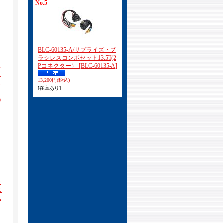
No.5
BLC-60135-A/サプライズ・ブ
ラシレスコンボセット13.5T(2
Pコネクター）
[BLC-60135-A]
サ
シ
13,200円
(税込)
ト
[在庫あり]
ネ
0
ラ
ス
ム