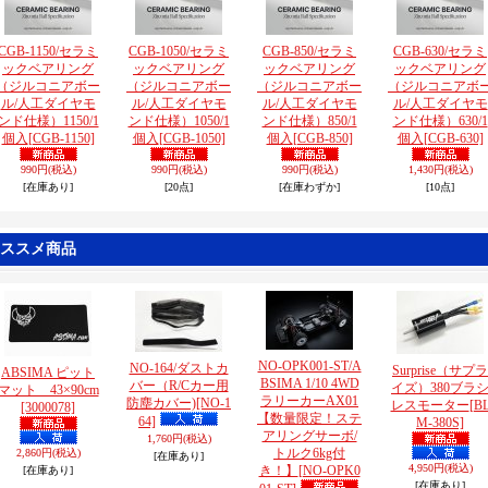
CGB-1150/セラミ
CGB-1050/セラミ
CGB-850/セラミ
CGB-630/セラミ
ックベアリング
ックベアリング
ックベアリング
ックベアリング
（ジルコニアボー
（ジルコニアボー
（ジルコニアボー
（ジルコニアボ
ル/人工ダイヤモ
ル/人工ダイヤモ
ル/人工ダイヤモ
ル/人工ダイヤモ
ンド仕様）1150/1
ンド仕様）1050/1
ンド仕様）850/1
ンド仕様）630/1
個入
[CGB-1150]
個入
[CGB-1050]
個入
[CGB-850]
個入
[CGB-630]
990円
(税込)
990円
(税込)
990円
(税込)
1,430円
(税込)
[在庫あり]
[20点]
[在庫わずか]
[10点]
ススメ商品
NO-OPK001-ST/A
NO-164/ダストカ
Surprise（サプラ
ABSIMA ピット
BSIMA 1/10 4WD
バー（R/Cカー用
イズ）380ブラ
マット 43×90cm
ラリーカーAX01
防塵カバー)
[NO-1
レスモーター
[B
[3000078]
【数量限定！ステ
64]
M-380S]
アリングサーボ/
1,760円
(税込)
トルク6kg付
2,860円
(税込)
[在庫あり]
4,950円
(税込)
き！】
[NO-OPK0
[在庫あり]
[在庫あり]