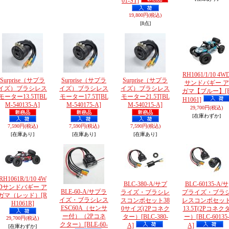
01-ST]
19,800円
(税込)
[8点]
RH1061/1/10 4W
Surprise（サプラ
Surprise（サプラ
Surprise（サプラ
サンドバギー ア
イズ）ブラシレス
イズ）ブラシレス
イズ）ブラシレス
ガマ【ブルー】
[
モーター13.5T
[BL
モーター17.5T
[BL
モーター21.5T
[BL
H1061]
M-540135-A]
M-540175-A]
M-540215-A]
29,700円
(税込)
[在庫わずか]
7,590円
(税込)
7,590円
(税込)
7,590円
(税込)
[在庫あり]
[在庫あり]
[在庫あり]
RH1061R/1/10 4W
BLC-380-A/サプ
BLC-60135-A/サ
Dサンドバギー ア
BLE-60-A/サプラ
ライズ・ブラシレ
プライズ・ブラ
ガマ（レッド）
[R
イズ・ブラシレス
スコンボセット38
レスコンボセッ
H1061R]
ESC60A（センサ
0サイズ(2Pコネク
13.5T(2Pコネク
ー付）（2Pコネ
ター）
[BLC-380-
ー）
[BLC-60135
29,700円
(税込)
クター）
[BLE-60-
A]
A]
[在庫わずか]