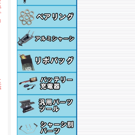
ブ
ホ
ト
]
・
ッ
2