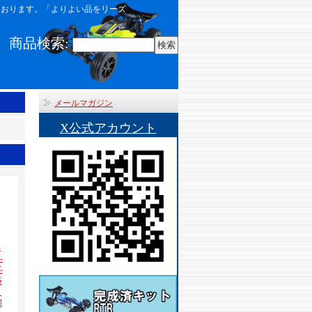
しております。「よりよい品をリーズ
商品検索
:
メールマガジン
X公式アカウント
再
-
-
S
カ
]